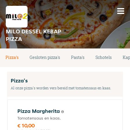
MILO DESSEL KEBAP
PIZZA
Pizza's
Gesloten pizza's
Pasta's
Schotels
Kap
Pizza's
Al onze pizza's worden vers bereid met tomatensaus en kaas.
Pizza Margherita
Tomatensaus en kaas.
€ 10,00