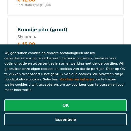
incl. statiegeld (€ 0,00)
Broodje pita (groot)
Shoarma.
€ 15,00
incl. statiegeld (€ 0,00)
Wij gebruiken cookies en andere technologieën om uw
gebruikerservaring te verbeteren, te personaliseren, analyses voor
optimalisatie en advertenties in samenwerking met derde partijen. Wij
gebruiken onze eigen cookies en cookies van derde partijen. Door op OK
Broodje köfte (groot)
te klikken accepteert u het gebruik van alle cookies. Wij plaatsen altijd
noodzakelijke cookies. Selecteer
Voorkeuren beheren
om te kiezen
Boulette.
welke cookies u wilt accepteren, om uw voorkeur aan te passen en voor
€ 16,00
meer informatie.
incl. statiegeld (€ 0,00)
OK
Broodje adana (groot)
Online Eten Bestellen
Essentiële
Pikante gehaktstaaf.